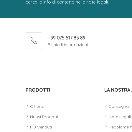
cerca le info di contatto nelle note legali.
+39 075 517 85 89
Richiedi informazioni
PRODOTTI
LA NOSTRA 
Offerte
Consegna
Nuovi Prodotti
Note Legali
Più Venduti
Regolamen