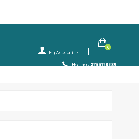
.
0
My Account
Hotline :
0755178589