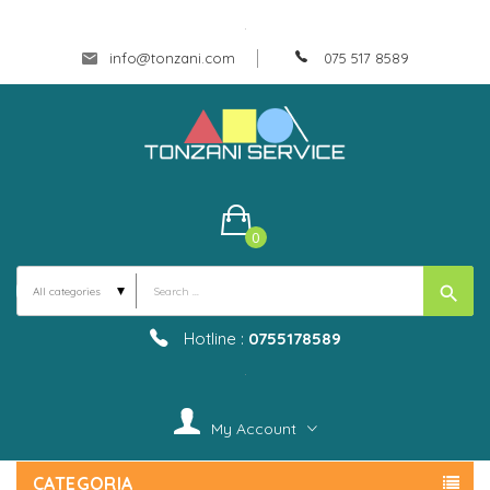
.
info@tonzani.com
075 517 8589
0
search
Hotline :
0755178589
.
My Account
CATEGORIA