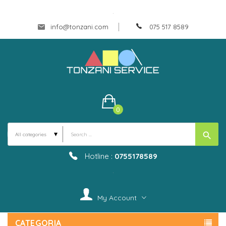
.
info@tonzani.com
075 517 8589
0
search
Hotline :
0755178589
.
My Account
CATEGORIA