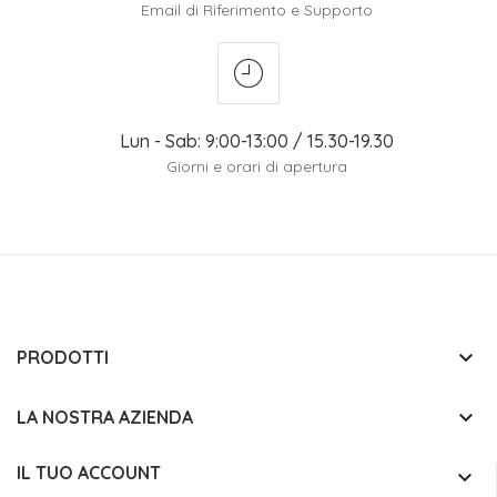
Email di Riferimento e Supporto
Lun - Sab: 9:00-13:00 / 15.30-19.30
Giorni e orari di apertura
keyboard_arrow_down
PRODOTTI
keyboard_arrow_down
LA NOSTRA AZIENDA
IL TUO ACCOUNT
keyboard_arrow_down