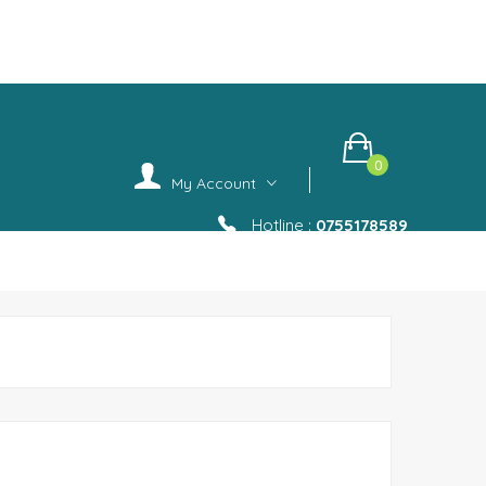
.
0
My Account
Hotline :
0755178589