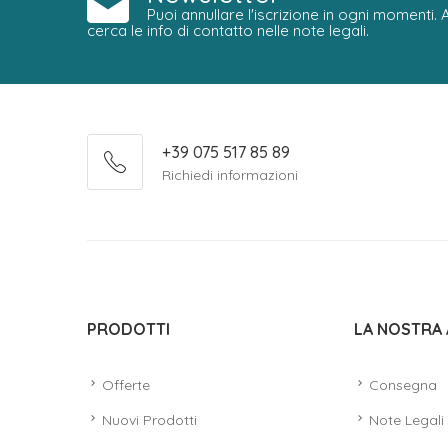
Puoi annullare l'iscrizione in ogni momenti.
cerca le info di contatto nelle note legali.
+39 075 517 85 89
Richiedi informazioni
PRODOTTI
LA NOSTRA 
Offerte
Consegna
Nuovi Prodotti
Note Legali