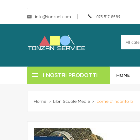
.
info@tonzani.com
075 517 8589
I NOSTRI PRODOTTI
HOME
Home
Libri Scuole Medie
come d'incanto b