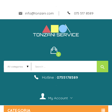
.
info@tonzani.com
075 517 8589
0
search
Hotline :
0755178589
.
My Account
CATEGORIA