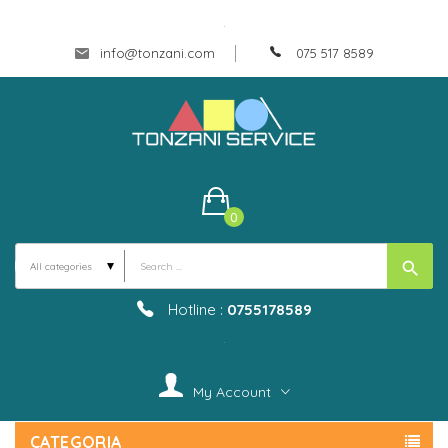
.
info@tonzani.com
075 517 8589
0
search
Hotline :
0755178589
.
My Account
CATEGORIA