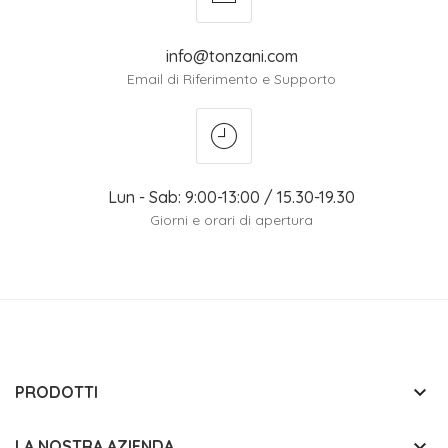
info@tonzani.com
Email di Riferimento e Supporto
Lun - Sab: 9:00-13:00 / 15.30-19.30
Giorni e orari di apertura
keyboard_arrow_down
PRODOTTI
keyboard_arrow_down
LA NOSTRA AZIENDA