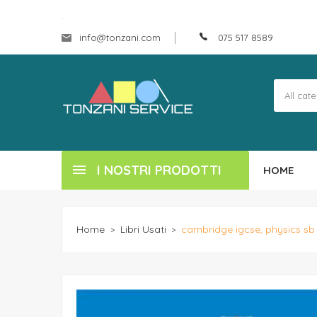
.
info@tonzani.com
075 517 8589
I NOSTRI PRODOTTI
HOME
Home
Libri Usati
cambridge igcse, physics sb