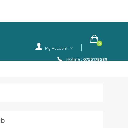
.
0
My Account
Hotline :
0755178589
Sb