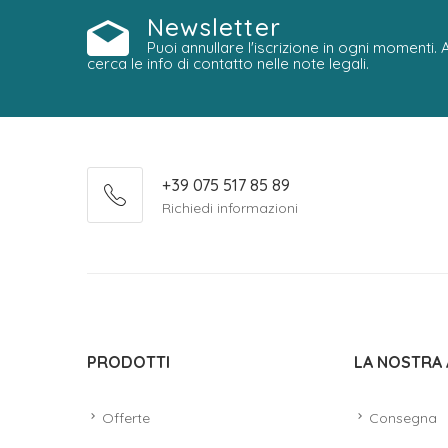
Newsletter
Puoi annullare l'iscrizione in ogni momenti.
cerca le info di contatto nelle note legali.
+39 075 517 85 89
Richiedi informazioni
PRODOTTI
LA NOSTRA 
Offerte
Consegna